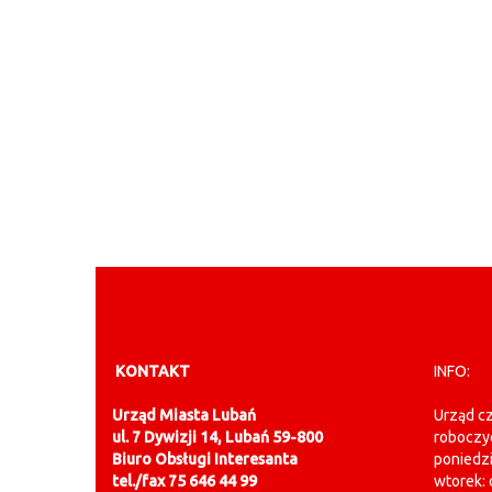
KONTAKT
INFO:
Urząd Miasta Lubań
Urząd cz
ul. 7 Dywizji 14, Lubań 59-800
roboczy
Biuro Obsługi Interesanta
poniedzi
tel./fax 75 646 44 99
wtorek: 