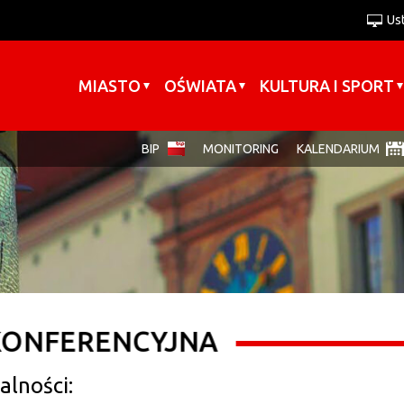
Us
A+
Wersja podstawowa
A
A-
Kontrast-0
Kontrast-1
Kontrast-2
Wersja tekstowa
Zakmnij ustawienia
MIASTO
OŚWIATA
KULTURA I SPORT
BIP
MONITORING
KALENDARIUM
KONFERENCYJNA
alności: