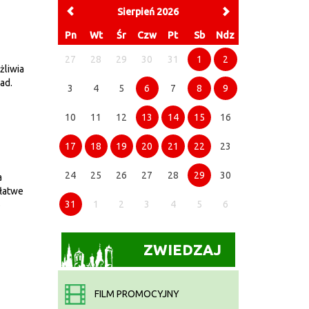
Sierpień 2026
Pn
Wt
Śr
Czw
Pt
Sb
Ndz
27
28
29
30
31
1
2
żliwia
ad.
3
4
5
6
7
8
9
10
11
12
13
14
15
16
17
18
19
20
21
22
23
24
25
26
27
28
29
30
a
 łatwe
31
1
2
3
4
5
6
ę
ZWIEDZAJ
FILM PROMOCYJNY